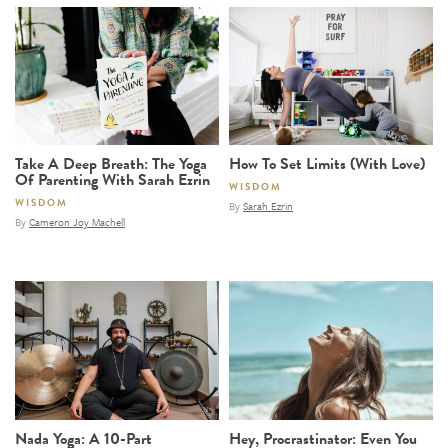
Take A Deep Breath: The Yoga
How To Set Limits (With Love)
Of Parenting With Sarah Ezrin
WISDOM
WISDOM
By
Sarah Ezrin
By
Cameron Joy Machell
Nada Yoga: A 10-Part
Hey, Procrastinator: Even You