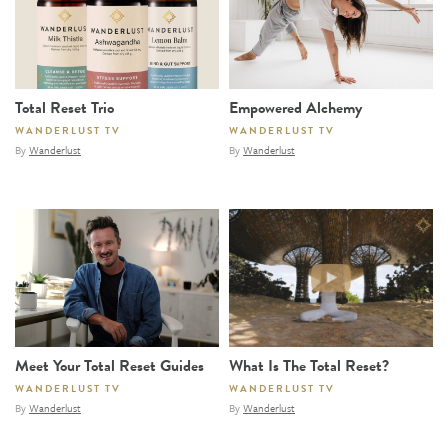
Total Reset Trio
Empowered Alchemy
WANDERLUST TV
WANDERLUST TV
By
Wanderlust
By
Wanderlust
Meet Your Total Reset Guides
What Is The Total Reset?
WANDERLUST TV
WANDERLUST TV
By
Wanderlust
By
Wanderlust