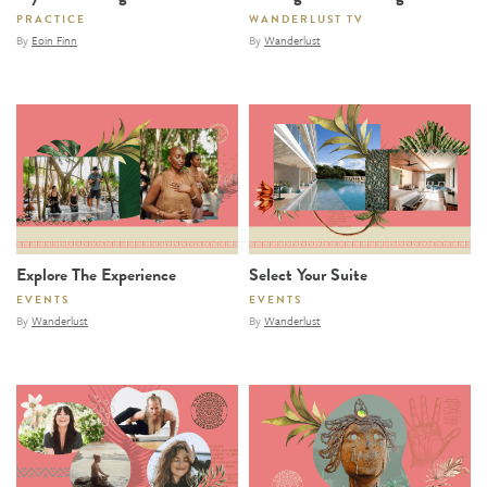
PRACTICE
WANDERLUST TV
By
Eoin Finn
By
Wanderlust
Explore The Experience
Select Your Suite
EVENTS
EVENTS
By
Wanderlust
By
Wanderlust