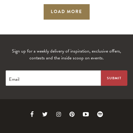
LOAD MORE
Sign up for a weekly delivery of inspiration, exclusive offers,
contests and the inside scoop on events.
Email
Link
Link
Link
Link
Link
Link
to
to
to
to
to
to