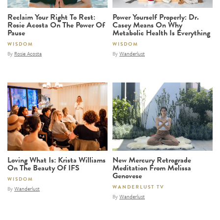
Reclaim Your Right To Rest:
Power Yourself Properly: Dr.
Rosie Acosta On The Power Of
Casey Means On Why
Pause
Metabolic Health Is Everything
WISDOM
WISDOM
By
Rosie Acosta
By
Wanderlust
Loving What Is: Krista Williams
New Mercury Retrograde
On The Beauty Of IFS
Meditation From Melissa
Genovese
WISDOM
WANDERLUST TV
By
Wanderlust
By
Wanderlust