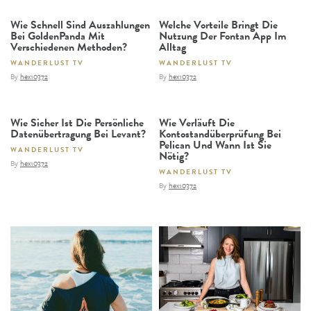
Wie Schnell Sind Auszahlungen
Welche Vorteile Bringt Die
Bei GoldenPanda Mit
Nutzung Der Fontan App Im
Verschiedenen Methoden?
Alltag
WANDERLUST TV
WANDERLUST TV
By
hex10372
By
hex10372
Wie Sicher Ist Die Persönliche
Wie Verläuft Die
Datenübertragung Bei Levant?
Kontostandüberprüfung Bei
Pelican Und Wann Ist Sie
WANDERLUST TV
Nötig?
By
hex10372
WANDERLUST TV
By
hex10372