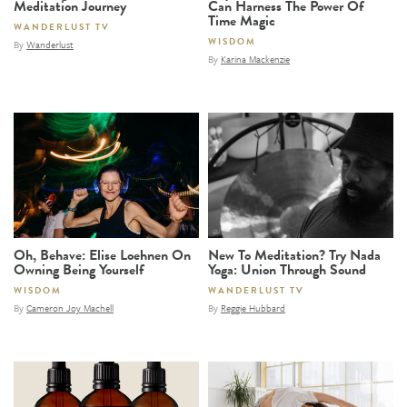
Meditation Journey
Can Harness The Power Of
Time Magic
WANDERLUST TV
WISDOM
By
Wanderlust
By
Karina Mackenzie
Oh, Behave: Elise Loehnen On
New To Meditation? Try Nada
Owning Being Yourself
Yoga: Union Through Sound
WISDOM
WANDERLUST TV
By
Cameron Joy Machell
By
Reggie Hubbard