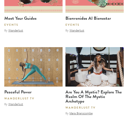
Meet Your Guides
Bienvenidos Al Bienestar
EVENTS
EVENTS
By
Wanderlust
By
Wanderlust
Peaceful Power
Are You A Mystic? Explore The
Realm Of The Mystic
WANDERLUST TV
Archetype
By
Wanderlust
WANDERLUST TV
By
Mara Branscombe