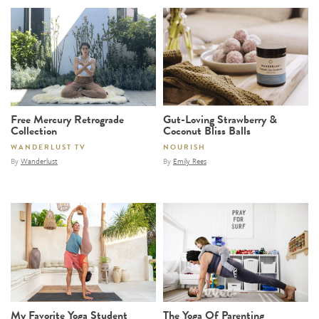
Free Mercury Retrograde
Gut-Loving Strawberry &
Collection
Coconut Bliss Balls
WANDERLUST TV
NOURISH
By
Wanderlust
By
Emily Rees
My Favorite Yoga Student
The Yoga Of Parenting