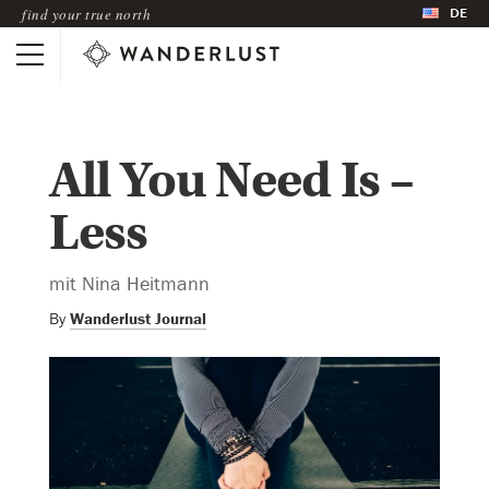
DE
find your true north
All You Need Is –
Less
mit Nina Heitmann
By
Wanderlust Journal