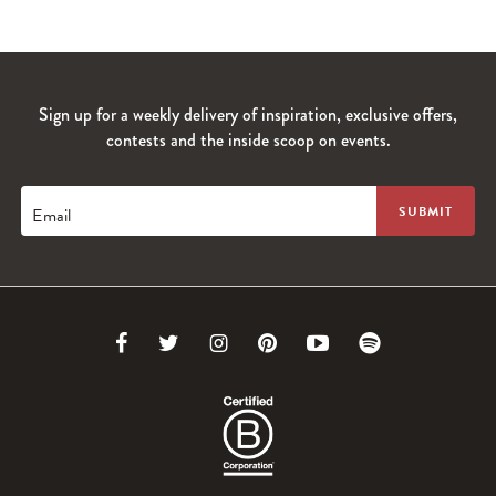
Sign up for a weekly delivery of inspiration, exclusive offers,
contests and the inside scoop on events.
Email
Link
Link
Link
Link
Link
Link
to
to
to
to
to
to
Facebook
Twitter
Instagram
Pinterest
Youtube
Spotify