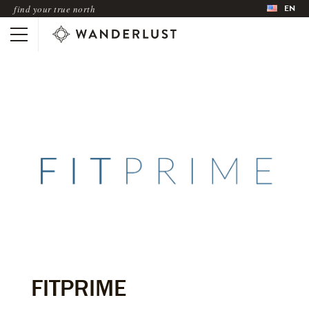
EN
find your true north
FITPRIME