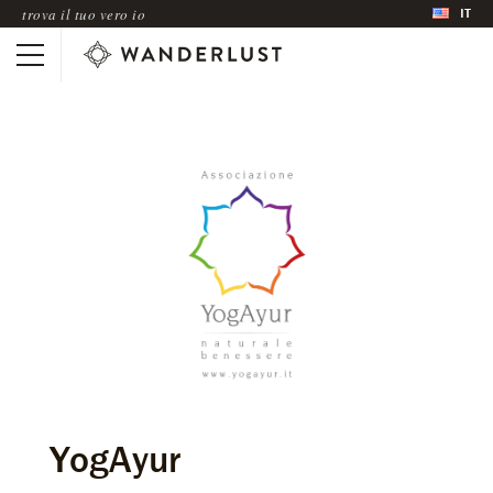
IT
trova il tuo vero io
YogAyur