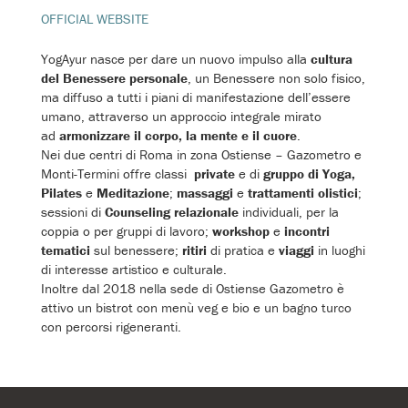
OFFICIAL WEBSITE
YogAyur nasce per dare un nuovo impulso alla
cultura
del Benessere personale
, un Benessere non solo fisico,
ma diffuso a tutti i piani di manifestazione dell’essere
umano, attraverso un approccio integrale mirato
ad
armonizzare il corpo, la mente e il cuore
.
Nei due centri di Roma in zona Ostiense – Gazometro e
Monti-Termini offre classi
private
e di
gruppo di Yoga,
Pilates
e
Meditazione
;
massaggi
e
trattamenti olistici
;
sessioni di
Counseling relazionale
individuali, per la
coppia o per gruppi di lavoro;
workshop
e
incontri
tematici
sul benessere;
ritiri
di pratica e
viaggi
in luoghi
di interesse artistico e culturale.
Inoltre dal 2018 nella sede di Ostiense Gazometro è
attivo un bistrot con menù veg e bio e un bagno turco
con percorsi rigeneranti.