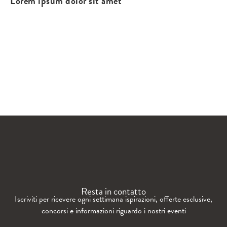
Lorem ipsum dolor sit amet
WANDERLUST TV
Lorem ipsum dolor sit amet
Resta in contatto
Iscriviti per ricevere ogni settimana ispirazioni, offerte esclusive,
concorsi e informazioni riguardo i nostri eventi