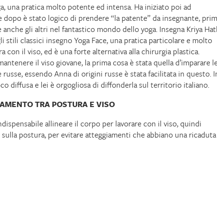
 una pratica molto potente ed intensa. Ha iniziato poi ad
i e dopo è stato logico di prendere “la patente” da insegnante, pri
nche gli altri nel fantastico mondo dello yoga. Insegna Kriya Hat
li stili classici insegno Yoga Face, una pratica particolare e molto
a con il viso, ed è una forte alternativa alla chirurgia plastica.
 mantenere il viso giovane, la prima cosa è stata quella d’imparare l
russe, essendo Anna di origini russe è stata facilitata in questo. I
o diffusa e lei è orgogliosa di diffonderla sul territorio italiano.
GAMENTO TRA POSTURA E VISO
ndispensabile allineare il corpo per lavorare con il viso, quindi
 sulla postura, per evitare atteggiamenti che abbiano una ricaduta