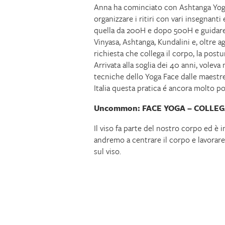
Anna ha cominciato con Ashtanga Yoga,
organizzare i ritiri con vari insegnant
quella da 200H e dopo 500H e guidare a
Vinyasa, Ashtanga, Kundalini e, oltre ag
richiesta che collega il corpo, la postur
Arrivata alla soglia dei 40 anni, voleva
tecniche dello Yoga Face dalle maestre 
Italia questa pratica é ancora molto poc
Uncommon: FACE YOGA – COLLE
Il viso fa parte del nostro corpo ed è i
andremo a centrare il corpo e lavorare
sul viso.