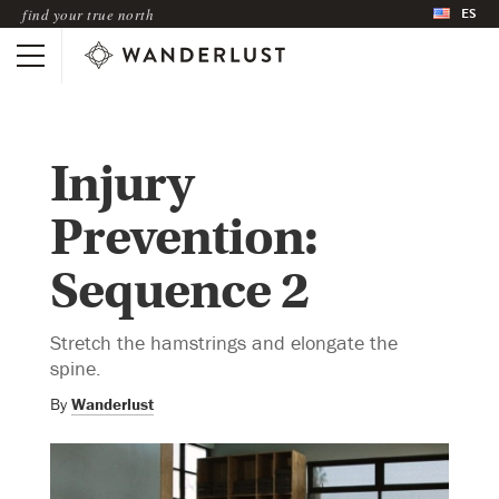
ES
find your true north
Injury
Prevention:
Sequence 2
Stretch the hamstrings and elongate the
spine.
By
Wanderlust