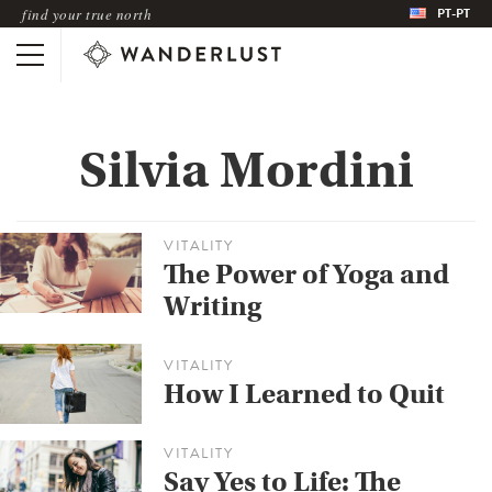
PT-PT
find your true north
Silvia Mordini
VITALITY
The Power of Yoga and
Writing
VITALITY
How I Learned to Quit
VITALITY
Say Yes to Life: The