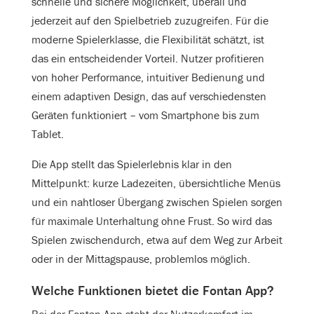
schnelle und sichere Möglichkeit, überall und
jederzeit auf den Spielbetrieb zuzugreifen. Für die
moderne Spielerklasse, die Flexibilität schätzt, ist
das ein entscheidender Vorteil. Nutzer profitieren
von hoher Performance, intuitiver Bedienung und
einem adaptiven Design, das auf verschiedensten
Geräten funktioniert – vom Smartphone bis zum
Tablet.
Die App stellt das Spielerlebnis klar in den
Mittelpunkt: kurze Ladezeiten, übersichtliche Menüs
und ein nahtloser Übergang zwischen Spielen sorgen
für maximale Unterhaltung ohne Frust. So wird das
Spielen zwischendurch, etwa auf dem Weg zur Arbeit
oder in der Mittagspause, problemlos möglich.
Welche Funktionen bietet die Fontan App?
Bei der Fontan App steht der Nutzerkomfort im