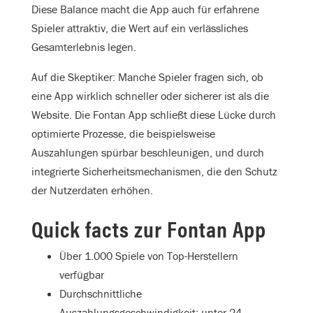
Diese Balance macht die App auch für erfahrene
Spieler attraktiv, die Wert auf ein verlässliches
Gesamterlebnis legen.
Auf die Skeptiker: Manche Spieler fragen sich, ob
eine App wirklich schneller oder sicherer ist als die
Website. Die Fontan App schließt diese Lücke durch
optimierte Prozesse, die beispielsweise
Auszahlungen spürbar beschleunigen, und durch
integrierte Sicherheitsmechanismen, die den Schutz
der Nutzerdaten erhöhen.
Quick facts zur Fontan App
Über 1.000 Spiele von Top-Herstellern
verfügbar
Durchschnittliche
Auszahlungsgeschwindigkeit: unter 24