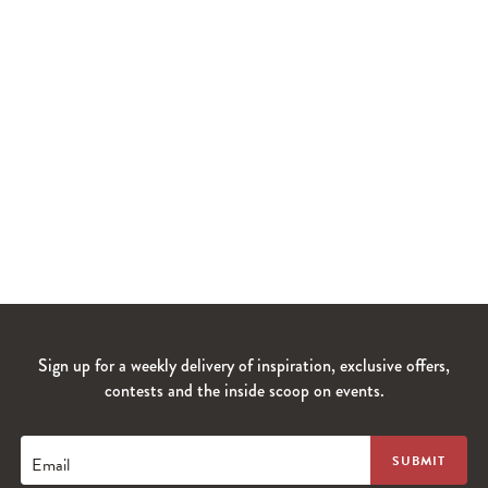
Sign up for a weekly delivery of inspiration, exclusive offers,
contests and the inside scoop on events.
Email