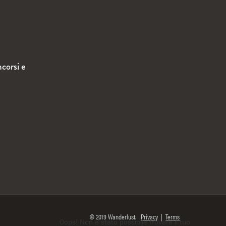
ncorsi e
© 2019 Wanderlust.
Privacy
|
Terms
Oops! Non è stato possibile trovare il tuo