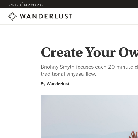
trova il tuo vero io
Create Your O
Briohny Smyth focuses each 20-minute cla
traditional vinyasa flow.
By
Wanderlust