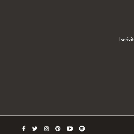
Iscrivi
Link
Link
Link
Link
Link
Link