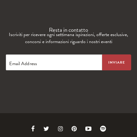
Resta in contatto
Iscriviti per ricevere ogni settimana ispirazioni, offerte esclusive,
concorsi e informazioni riguardo i nostri eventi
Email Address
Link
Link
Link
Link
Link
Link