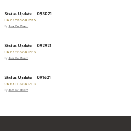
Status Update – 093021
UNCATEGORIZED
By
Jose Del Rivero
Status Update – 092921
UNCATEGORIZED
By
Jose Del Rivero
Status Update – 091621
UNCATEGORIZED
By
Jose Del Rivero