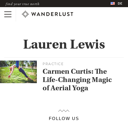
DE
find your true north
Lauren Lewis
PRACTICE
Carmen Curtis: The
Life-Changing Magic
of Aerial Yoga
FOLLOW US