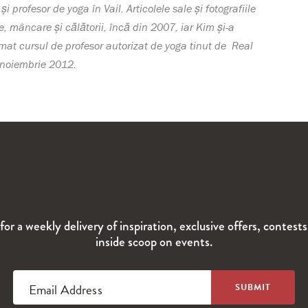
 profesor de yoga în Vail. Articolele sale și fotografiile
, mâncare și călătorii, încă din 2007, iar Kim și-a
mat cursul de profesor autorizat de yoga tinut de Real
 noiembrie 2012.
for a weekly delivery of inspiration, exclusive offers, contest
inside scoop on events.
Email Address