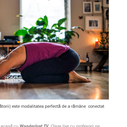
lătorii) este modalitatea perfectă de a rămâne conectat
a acasă cu
Wanderlust TV
. Clase live cu profesorii pe