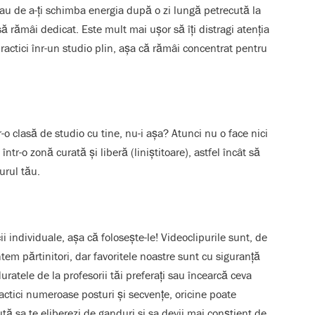
 sau de a-ți schimba energia după o zi lungă petrecută la
 să rămâi dedicat. Este mult mai ușor să îți distragi atenția
ractici înr-un studio plin, așa că rămâi concentrat pentru
r-o clasă de studio cu tine, nu-i așa? Atunci nu o face nici
într-o zonă curată și liberă (liniștitoare), astfel încât să
urul tău.
i individuale, așa că folosește-le! Videoclipurile sunt, de
em părtinitori, dar favoritele noastre sunt cu siguranță
ratele de la profesorii tăi preferați sau încearcă ceva
ractici numeroase
posturi și secvențe, oricine poate
ută sa te eliberezi de ganduri si sa devii mai conștient de