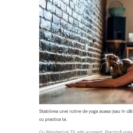
Stabilirea unei rutine de yoga acasa (sau în că
cu practica ta
.
Cu Wanderlust TV, ești acoperit. Practică yog