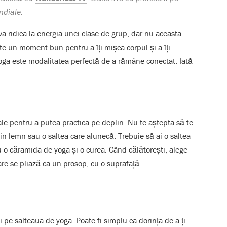
ndiale.
 va ridica la energia unei clase de grup, dar nu aceasta
e un moment bun pentru a îți mișca corpul și a îți
yoga este modalitatea perfectă de a rămâne conectat. Iată
le pentru a putea practica pe deplin. Nu te aștepta să te
din lemn sau o saltea care alunecă. Trebuie să ai o saltea
u o căramida de yoga și o curea
.
Când călătorești, alege
are se pliază ca un prosop, cu o suprafață
 pe salteaua de yoga. Poate fi simplu ca dorința de a-ți