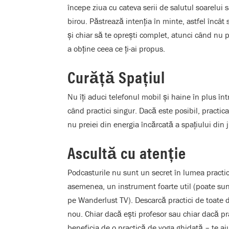
începe ziua cu cateva serii de salutul soarelui
birou. Păstrează
intenția în minte, astfel încât
și chiar să te oprești complet, atunci când nu p
a obține ceea ce ți-ai propus.
Curăță Spațiul
Nu îți aduci telefonul mobil și haine în plus înt
când practici singur. Dacă este posibil, practica 
nu preiei din energia încărcată a spațiului din j
Ascultă cu atenție
Podcasturile nu sunt un secret în lumea practici
asemenea, un instrument foarte util (poate sunt
pe Wanderlust TV). Descarcă practici de toate du
nou. Chiar dacă ești profesor sau chiar dacă p
beneficia de o practică de yoga ghidată
– te aj