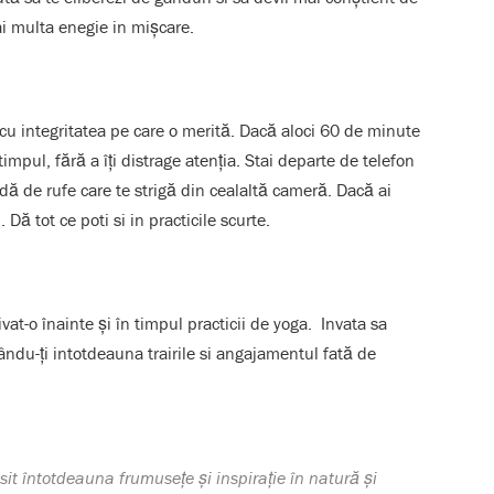
i multa enegie in mișcare.
cu integritatea pe care o merită. Dacă aloci 60 de minute
mpul, fără a îți distrage atenția. Stai departe de telefon
adă de rufe care te strigă din cealaltă cameră. Dacă ai
Dă tot ce poti si in practicile scurte.
tivat-o înainte și în timpul practicii de yoga. Invata sa
zându-ți intotdeauna trairile si angajamentul fată de
sit întotdeauna frumusețe și inspirație în natură și