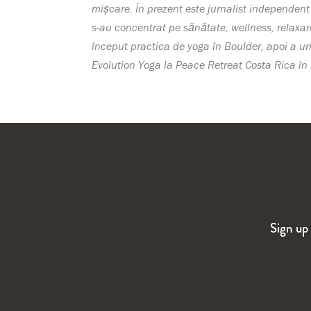
mișcare. În prezent este jurnalist independent și
s-au concentrat pe sănătate, wellness, relaxare
început practica de yoga în Boulder, apoi a ur
Evolution Yoga la Peace Retreat Costa Rica în
Sign up 