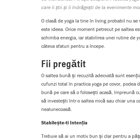
care îi știi și îi îndrăgești de la evenimente mo
O clasă de yoga la tine în living probabil nu se
este ideea. Orice moment petrecut pe saltea est
schimba energia, iar stabilirea unei rutine de 
câteva sfaturi pentru a începe.
Fii pregătit
O saltea bună și recuzită adecvată sunt esenția
cufunzi total în practica yoga pe covor, podea 
bună pe care să o folosești acasă, împreună c
să investești într-o saltea mică sau chiar una c
nealunecoasă.
Stabilește-ti Intenția
Trebuie să ai un motiv bun și clar pentru a păși