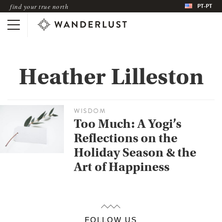
PT-PT
find your true north
Heather Lilleston
WISDOM
Too Much: A Yogi’s
Reflections on the
Holiday Season & the
Art of Happiness
FOLLOW US