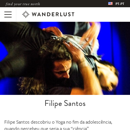
find your true north
PT-PT
Filipe Santos
Filipe Santos descobriu o Yoga no fim da adolescência,
quando percebeu que seria a sua “ciência”