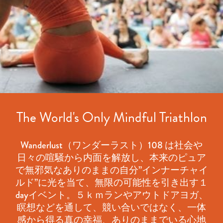
The World's Only Mindful Triathlon
Wanderlust（ワンダーラスト）108 は社会や
日々の喧騒から内面を解放し、本来のピュア
で無邪気なありのままの自分”インナーチャイ
ルド”に光を当て、無限の可能性を引き出す１
dayイベント。５ｋｍランやアウトドアヨガ、
瞑想などを通して、競い合いではなく、一体
感から得る真の幸福、ありのままでいる心地