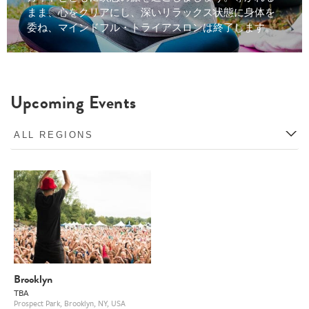
まま、心をクリアにし、深いリラックス状態に身体を
委ね、マインドフル・トライアスロンは終了します。
Upcoming Events
Brooklyn
TBA
Prospect Park, Brooklyn, NY, USA