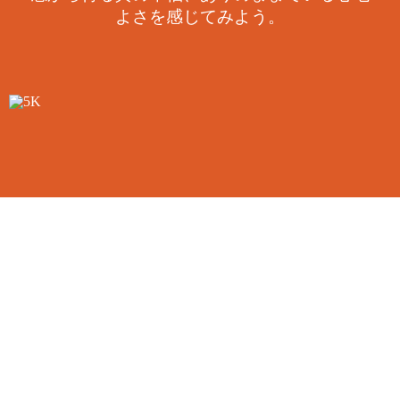
よさを感じてみよう。
5K
5K RUNは、自分のペースで無理せず自由にご参加いた
だけるイベントです。走る、歩く、スキップしたり飛