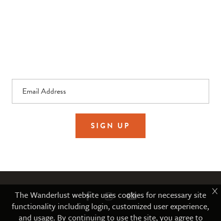
ニュースレターに登録してWANDERLUSTが
提供するイベントや素敵なオファーの情報
を手にいれよう！
Email Address
SIGN UP
The Wanderlust website uses cookies for necessary site
functionality including login, customized user experience,
and usage. By continuing to use the site, you agree to