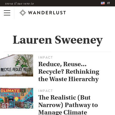
IT
trova il tuo vero io
Lauren Sweeney
IMPACT
Reduce, Reuse…
Recycle? Rethinking
the Waste Hierarchy
IMPACT
The Realistic (But
Narrow) Pathway to
Manage Climate