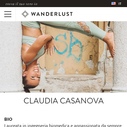
trova il tuo vero io
IT
CLAUDIA CASANOVA
BIO
Laureata in ingegneria biomedica e appassionata da sempre