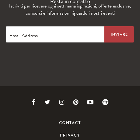
Resta in contatto
Iscriviti per ricevere ogni settimana ispirazioni, offerte esclusive,
concorsi e informazioni riguardo i nostri eventi
Email Address
WANDERLUST TV
Lorem ipsum dolor sit amet
Link
Link
Link
Link
Link
Link
to
to
to
to
to
to
CONTACT
Facebook
Twitter
Instagram
Pinterest
Youtube
Spotify
PRIVACY