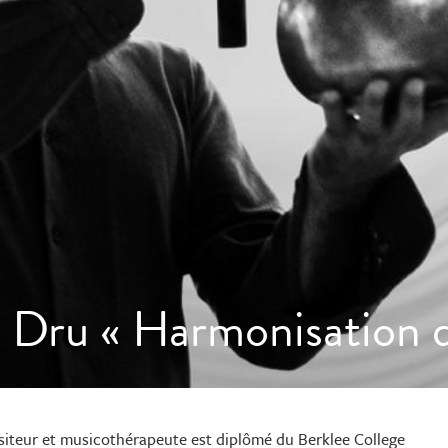
 Dru « Harmonisation du
iteur et musicothérapeute est diplômé du Berklee College