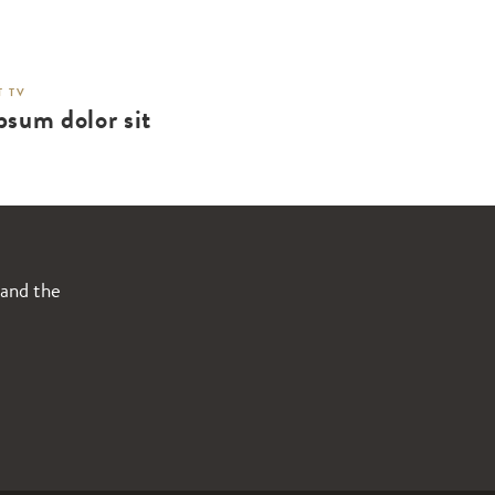
 TV
psum dolor sit
 and the