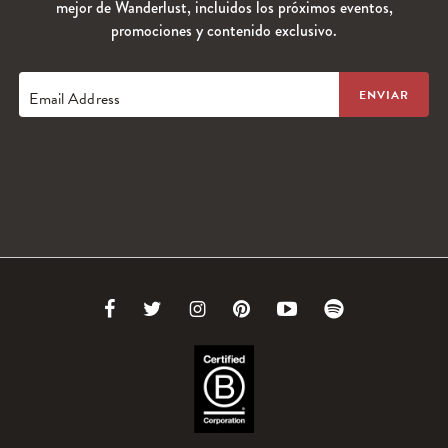
mejor de Wanderlust, incluidos los próximos eventos,
promociones y contenido exclusivo.
Email Address
Link
Link
Link
Link
Link
Link
to
to
to
to
to
to
Facebook
Twitter
Instagram
Pinterest
Youtube
Spotify