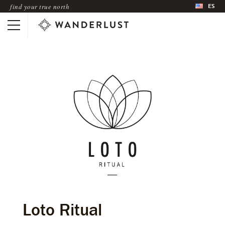
ES
find your true north
Loto Ritual