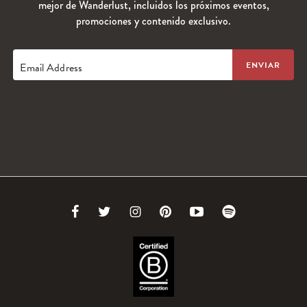
mejor de Wanderlust, incluidos los próximos eventos,
promociones y contenido exclusivo.
Email Address
Link
Link
Link
Link
Link
Link
to
to
to
to
to
to
Facebook
Twitter
Instagram
Pinterest
Youtube
Spotify