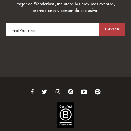
mejor de Wanderlust, incluidos los próximos eventos,
promociones y contenido exclusivo.
Email Address
Link
Link
Link
Link
Link
Link
to
to
to
to
to
to
Facebook
Twitter
Instagram
Pinterest
Youtube
Spotify