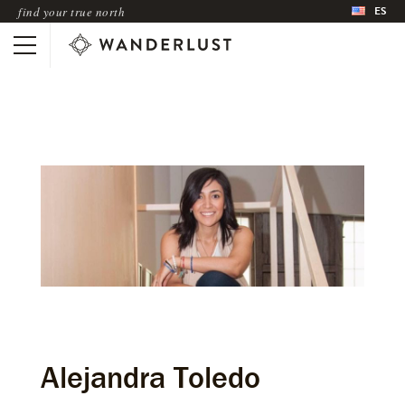
ES
find your true north
Alejandra Toledo