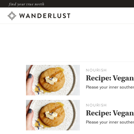
find your true north
NOURISH
Recipe: Vegan
Please your inner southern
NOURISH
Recipe: Vegan
Please your inner southern