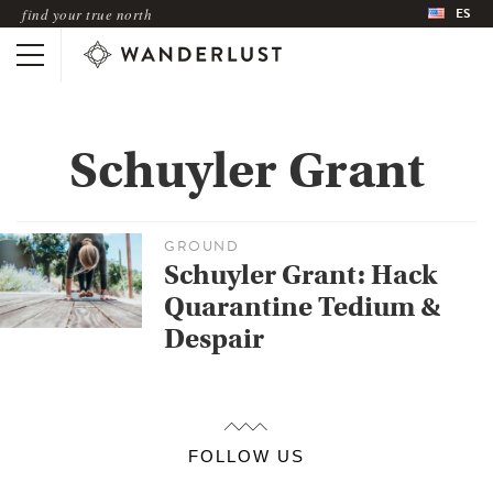
ES
find your true north
Schuyler Grant
GROUND
Schuyler Grant: Hack
Quarantine Tedium &
Despair
FOLLOW US