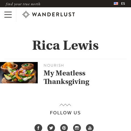
ES
find your true north
Rica Lewis
NOURISH
My Meatless
Thanksgiving
FOLLOW US