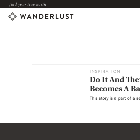
find your true north
INSPIRATION
Do It And The
Becomes A Ba
This story is a part of a 