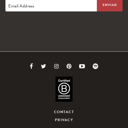
Email Address
Link
Link
Link
Link
Link
Link
to
to
to
to
to
to
Facebook
Twitter
Instagram
Pinterest
Youtube
Spotify
CONTACT
PRIVACY