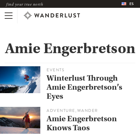
ES
find your true north
Amie Engerbretson
EVENTS
Winterlust Through
Amie Engerbretson’s
Eyes
ADVENTURE
WANDER
,
Amie Engerbretson
Knows Taos