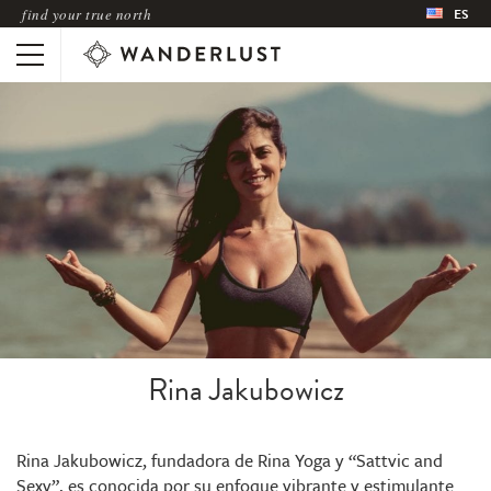
find your true north
ES
Rina Jakubowicz
Rina Jakubowicz, fundadora de Rina Yoga y “Sattvic and
Sexy”, es conocida por su enfoque vibrante y estimulante