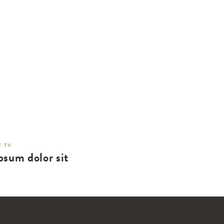
 TV
psum dolor sit