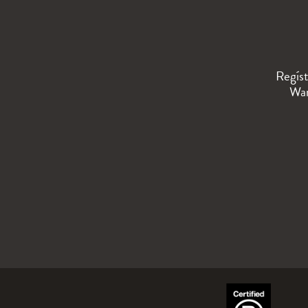
Regíst
Wan