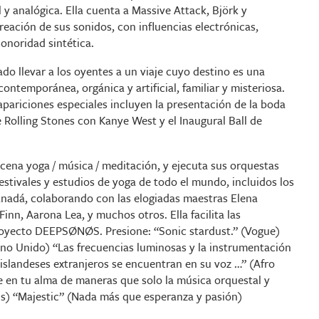
 y analógica. Ella cuenta a Massive Attack, Björk y
reación de sus sonidos, con influencias electrónicas,
sonoridad sintética.
o llevar a los oyentes a un viaje cuyo destino es una
contemporánea, orgánica y artificial, familiar y misteriosa.
pariciones especiales incluyen la presentación de la boda
 Rolling Stones con Kanye West y el Inaugural Ball de
ena yoga / música / meditación, y ejecuta sus orquestas
festivales y estudios de yoga de todo el mundo, incluidos los
anadá, colaborando con las elogiadas maestras Elena
inn, Aarona Lea, y muchos otros. Ella facilita las
royecto DEEPSØNØS. Presione: “Sonic stardust.” (Vogue)
ino Unido) “Las frecuencias luminosas y la instrumentación
s islandeses extranjeros se encuentran en su voz …” (Afro
e en tu alma de maneras que solo la música orquestal y
ous) “Majestic” (Nada más que esperanza y pasión)