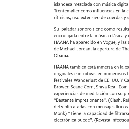
islandesa mezclada con música digital
Trentemøller como influencias en la c
rítmicas, uso extensivo de cuerdas y 
Su paladar sonoro tiene como resultad
encrucijada entre la música clásica y 
HÄANA ha aparecido en Vogue, y las a
de Michael Jordan, la apertura de The
Obama.
HÄANA también está inmersa en la esc
originales e intuitivas en numerosos 
festivales Wanderlust de EE. UU. Y C
Brower, Seane Corn, Shiva Rea , Eoin F
experiencias de meditación con su p
“Bastante impresionante”. (Clash, Re
del violín atadas con mensajes lírico
Monk) “Tiene la capacidad de filtrars
electrónica puede”. (Revista Infecti