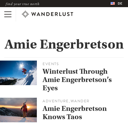
DE
find your true north
Amie Engerbretson
EVENTS
Winterlust Through
Amie Engerbretson’s
Eyes
ADVENTURE
WANDER
,
Amie Engerbretson
Knows Taos