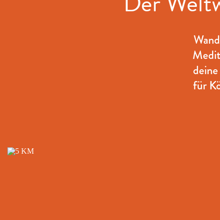
Der Weltwe
Wande
Medit
deine
für K