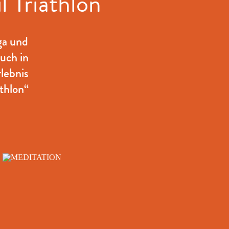
l Triathlon
ga und
uch in
lebnis
thlon“