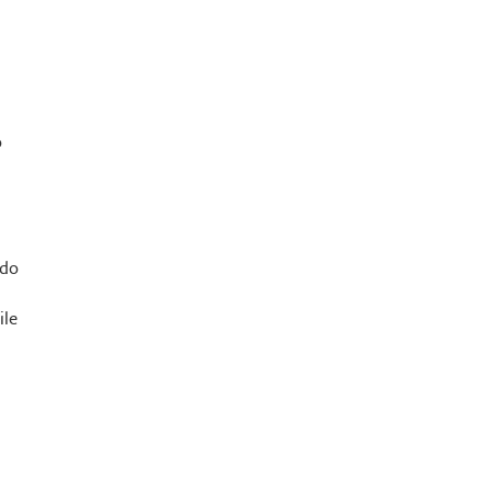
o
ndo
ile