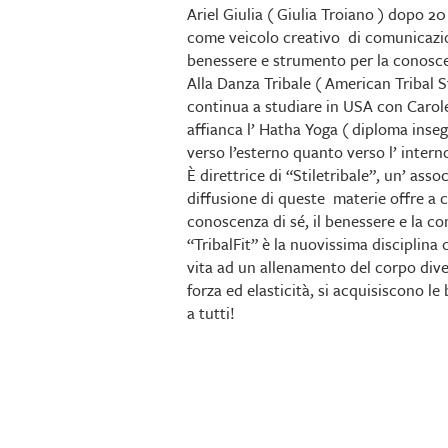
Ariel Giulia ( Giulia Troiano ) dopo 20
come veicolo creativo di comunicazi
benessere e strumento per la conosce
Alla Danza Tribale ( American Tribal S
continua a studiare in USA con Carolen
affianca l’ Hatha Yoga ( diploma ins
verso l’esterno quanto verso l’ interno
È direttrice di “Stiletribale”, un’ ass
diffusione di queste materie offre a 
conoscenza di sé, il benessere e la co
“TribalFit” è la nuovissima disciplina
vita ad un allenamento del corpo dive
forza ed elasticità, si acquisiscono l
a tutti!