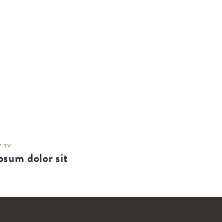
 TV
psum dolor sit