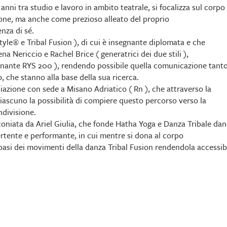
 anni tra studio e lavoro in ambito teatrale, si focalizza sul corpo
one, ma anche come prezioso alleato del proprio
nza di sé.
tyle® e Tribal Fusion ), di cui è insegnante diplomata e che
a Nericcio e Rachel Brice ( generatrici dei due stili ),
egnante RYS 200 ), rendendo possibile quella comunicazione tant
, che stanno alla base della sua ricerca.
ociazione con sede a Misano Adriatico ( Rn ), che attraverso la
ciascuno la possibilità di compiere questo percorso verso la
ndivisione.
 coniata da Ariel Giulia, che fonde Hatha Yoga e Danza Tribale da
rtente e performante, in cui mentre si dona al corpo
e basi dei movimenti della danza Tribal Fusion rendendola accessib