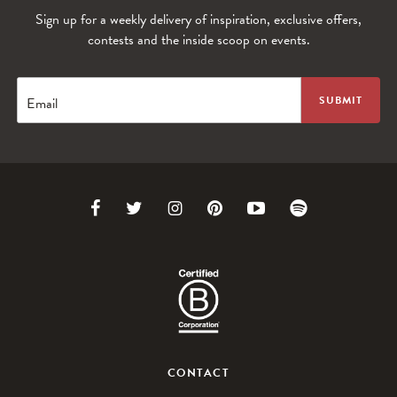
Sign up for a weekly delivery of inspiration, exclusive offers,
contests and the inside scoop on events.
WANDERLUST TV
Lorem ipsum dolor sit amet
Email
Link
Link
Link
Link
Link
Link
to
to
to
to
to
to
Facebook
Twitter
Instagram
Pinterest
Youtube
Spotify
WANDERLUST TV
CONTACT
Lorem ipsum dolor sit amet