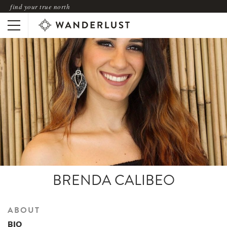
find your true north
BRENDA CALIBEO
ABOUT
BIO