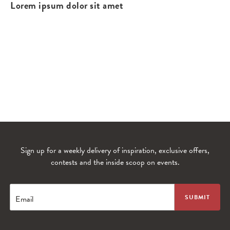
Lorem ipsum dolor sit amet
Sign up for a weekly delivery of inspiration, exclusive offers,
contests and the inside scoop on events.
WANDERLUST TV
Lorem ipsum dolor sit amet
Email